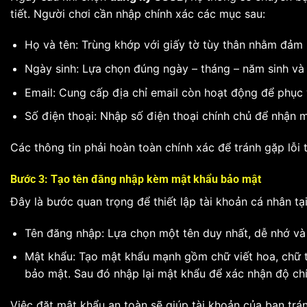
tiết. Người chơi cần nhập chính xác các mục sau:
Họ và tên: Trùng khớp với giấy tờ tùy thân nhằm đảm 
Ngày sinh: Lựa chọn đúng ngày – tháng – năm sinh và
Email: Cung cấp địa chỉ email còn hoạt động để phục
Số điện thoại: Nhập số điện thoại chính chủ để nhận 
Các thông tin phải hoàn toàn chính xác để tránh gặp lỗi 
Bước 3: Tạo tên đăng nhập kèm mật khẩu bảo mật
Đây là bước quan trọng để thiết lập tài khoản cá nhân tại
Tên đăng nhập: Lựa chọn một tên duy nhất, dễ nhớ và 
Mật khẩu: Tạo mật khẩu mạnh gồm chữ viết hoa, chữ t
bảo mật. Sau đó nhập lại mật khẩu để xác nhận độ chí
Việc đặt mật khẩu an toàn sẽ giúp tài khoản của bạn tr