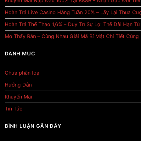
Khuyến Mãi Nạp Đầu 100% Tại 888B – Nhận Gấp Đôi Tiề
Hoàn Trả Live Casino Hàng Tuần 20% – Lấy Lại Thua C
Hoàn Trả Thể Thao 1,6% – Duy Trì Sự Lợi Thế Dài Hạn Từ
Mơ Thấy Rắn – Cùng Nhau Giải Mã Bí Mật Chi Tiết Cùng
DANH MỤC
Chưa phân loại
Hướng Dẫn
Khuyến Mãi
Tin Tức
BÌNH LUẬN GẦN ĐÂY