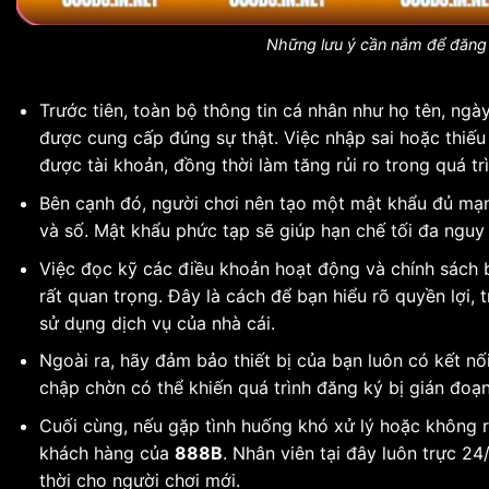
Những lưu ý cần nắm để đăng
Trước tiên, toàn bộ thông tin cá nhân như họ tên, ngày
được cung cấp đúng sự thật. Việc nhập sai hoặc thiếu
được tài khoản, đồng thời làm tăng rủi ro trong quá tr
Bên cạnh đó, người chơi nên tạo một mật khẩu đủ mạn
và số. Mật khẩu phức tạp sẽ giúp hạn chế tối đa nguy
Việc đọc kỹ các điều khoản hoạt động và chính sách 
rất quan trọng. Đây là cách để bạn hiểu rõ quyền lợi, 
sử dụng dịch vụ của nhà cái.
Ngoài ra, hãy đảm bảo thiết bị của bạn luôn có kết n
chập chờn có thể khiến quá trình đăng ký bị gián đoạn 
Cuối cùng, nếu gặp tình huống khó xử lý hoặc không rõ
khách hàng của
888B
. Nhân viên tại đây luôn trực 2
thời cho người chơi mới.