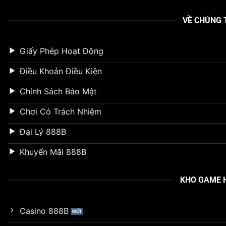
VỀ CHÚNG 
Giấy Phép Hoạt Động
Điều Khoản Điều Kiện
Chính Sách Bảo Mật
Chơi Có Trách Nhiệm
Đại Lý 888B
Khuyến Mãi 888B
KHO GAME 
Casino 888B