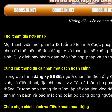
Những điều kiện cơ bản 
Tuổi tham gia hợp pháp
Mọi thành viên mới phải từ 18 tuổi trở lên mới được phé
chưa đủ tuổi nếu cố tình đăng ký và tham gia sẽ không đ
sinh. Quy định này nhằm đảm bảo tính hợp pháp và an toà
Cung cấp thông tin cá nhân một cách hoàn chỉnh
Trong quá trình
đăng ký 888B
, người chơi cần điền đầy 
sinh, số điện thoại, địa chỉ email, v.v. Tất cả thông tin 
thống. Trường hợp thông tin trùng lặp sẽ dẫn đến việc 
tính minh bạch và bảo mật cho toàn bộ cộng đồng người
Chấp nhận chính sách và điều khoản hoạt động