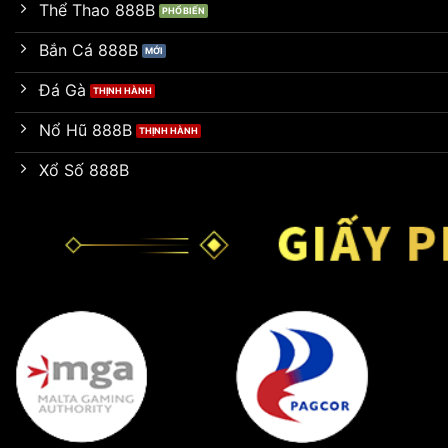
Thể Thao 888B
Bắn Cá 888B
Đá Gà
Nổ Hũ 888B
Xổ Số 888B