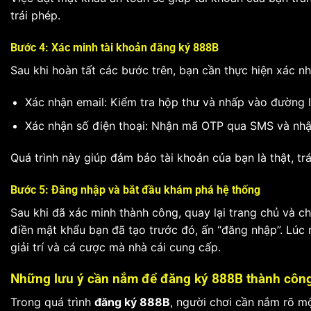
trái phép.
Bước 4: Xác minh tài khoản đăng ký 888B
Sau khi hoàn tất các bước trên, bạn cần thực hiện xác nh
Xác nhận email: Kiểm tra hộp thư và nhấp vào đường l
Xác nhận số điện thoại: Nhận mã OTP qua SMS và nhập
Quá trình này giúp đảm bảo tài khoản của bạn là thật, t
Bước 5: Đăng nhập và bắt đầu khám phá hệ thống
Sau khi đã xác minh thành công, quay lại trang chủ và 
điền mật khẩu bạn đã tạo trước đó, ấn “đăng nhập”. Lúc 
giải trí và cá cược mà nhà cái cung cấp.
Những lưu ý cần nắm để đăng ký 888B thành côn
Trong quá trình
đăng ký 888B
, người chơi cần nắm rõ m