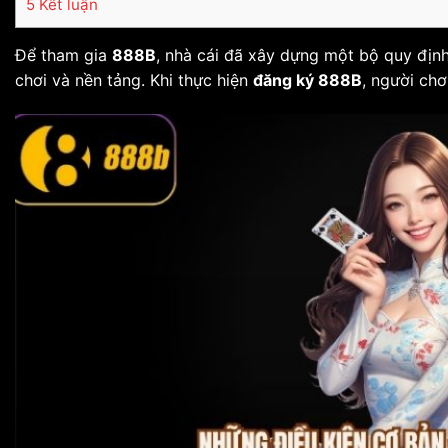
5
Kết luận
Để tham gia
888B
, nhà cái đã xây dựng một bộ quy địn
chơi và nền tảng. Khi thực hiện
đăng ký 888B
, người chơ