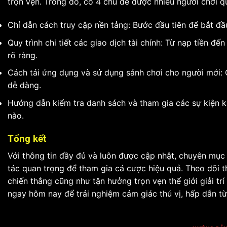
trọn vẹn. Trong đó, có 4 chủ đề được nhiều người chơi q
Chỉ dẫn cách truy cập nền tảng: Bước đầu tiên để bắt đ
Quy trình chi tiết các giao dịch tài chính: Từ nạp tiền đ
rõ ràng.
Cách tải ứng dụng và sử dụng sảnh chơi cho người mới:
dễ dàng.
Hướng dẫn kiểm tra danh sách và tham gia các sự kiện k
nào.
Tổng kết
Với thông tin đầy đủ và luôn được cập nhật, chuyên mục
tác quan trọng để tham gia cá cược hiệu quả. Theo dõi
chiến thắng cũng như tận hưởng trọn vẹn thế giới giải trí
ngay hôm nay để trải nghiệm cảm giác thú vị, hấp dẫn từ