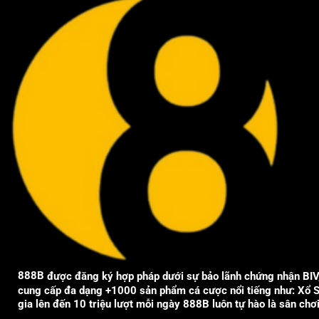
888B
được đăng ký hợp pháp dưới sự bảo lãnh chứng nhận BIV
cung cấp đa dạng +1000 sản phẩm cá cược nổi tiếng như: Xổ Số
gia lên đến 10 triệu lượt mỗi ngày
888B
luôn tự hào là sân chơ