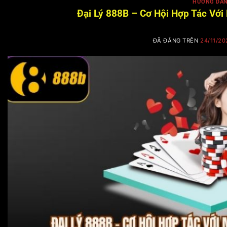
HƯỚNG DẪ
Đại Lý 888B – Cơ Hội Hợp Tác Vớ
ĐÃ ĐĂNG TRÊN
24/11/20