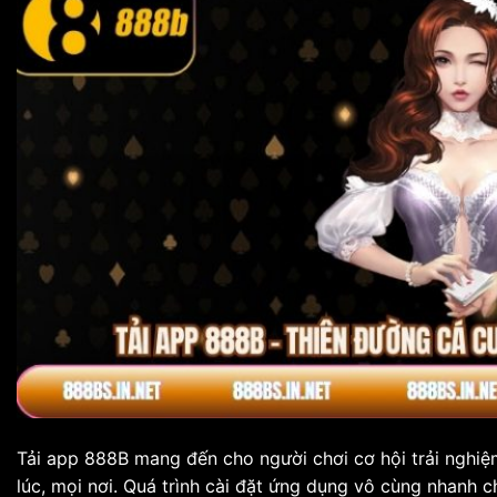
Tải app 888B mang đến cho người chơi cơ hội trải nghiệm
lúc, mọi nơi. Quá trình cài đặt ứng dụng vô cùng nhanh 