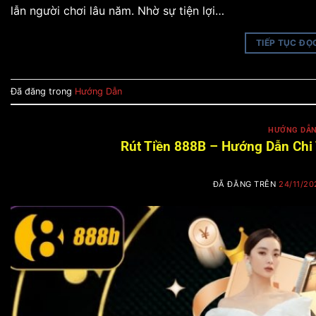
lẫn người chơi lâu năm. Nhờ sự tiện lợi…
TIẾP TỤC ĐỌ
Đã đăng trong
Hướng Dẫn
HƯỚNG DẪ
Rút Tiền 888B – Hướng Dẫn Chi 
ĐÃ ĐĂNG TRÊN
24/11/20