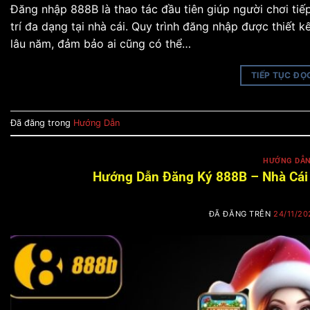
Đăng nhập 888B là thao tác đầu tiên giúp người chơi tiếp
trí đa dạng tại nhà cái. Quy trình đăng nhập được thiết k
lâu năm, đảm bảo ai cũng có thể…
TIẾP TỤC ĐỌ
Đã đăng trong
Hướng Dẫn
HƯỚNG DẪ
Hướng Dẫn Đăng Ký 888B – Nhà Cái
ĐÃ ĐĂNG TRÊN
24/11/20