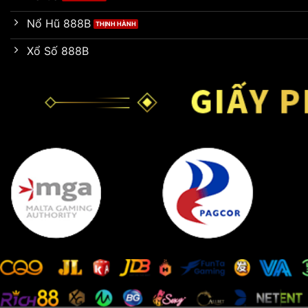
Nổ Hũ 888B
Xổ Số 888B