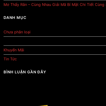
Mơ Thấy Rắn – Cùng Nhau Giải Mã Bí Mật Chi Tiết Cùng
DANH MỤC
Chưa phân loại
Hướng Dẫn
Khuyến Mãi
Tin Tức
BÌNH LUẬN GẦN ĐÂY