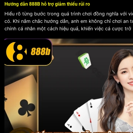
Hướng dẫn 888B hỗ trợ giảm thiểu rủi ro
Hiểu rõ từng bước trong quá trình chơi đồng nghĩa với 
có. Khi nắm chắc hướng dẫn, anh em không chỉ chơi an to
chính cá nhân một cách hiệu quả, khiến việc cá cược tr