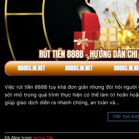
Việc rút tiền 888B tuy khá đơn giản nhưng đòi hỏi người 
sót nhỏ trong quá trình thực hiện có thể làm trì hoãn ho
giúp giao dịch diễn ra nhanh chóng, an toàn và…
TIẾP TỤC ĐỌ
Đã đăng trong
Hướng Dẫn