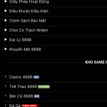
Giấy Phép Hoạt Động
Điều Khoản Điều Kiện
Chính Sách Bảo Mật
Chơi Có Trách Nhiệm
Đại Lý 888B
Khuyến Mãi 888B
KHO GAME 
Casino 888B
Thể Thao 888B
Bắn Cá 888B
Đá Gà