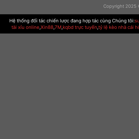
Copyright 2025
Hệ thống đối tác chiến lược đang hợp tác cùng Chúng tôi:
s
tài xỉu online
,
Xin88
,
7M
,
kqbd trực tuyến
,
tỷ lệ kèo nhà cái 