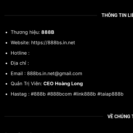
THÔNG TIN LI
Thương hiệu:
888B
Website:
https://888bs.in.net
Hotline :
Địa chỉ :
Email :
888bs.in.net@gmail.com
Quản Trị Viên:
CEO Hoàng Long
Hastag : #888b #888bcom #link888b #taiap888b
VỀ CHÚNG 